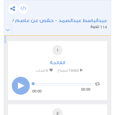
عبدالباسط عبدالصمد - حفص عن عاصم
/
114
تلاوة
1
الفاتحة
6
79065
استماع
اعجاب
00:00
00:00
2