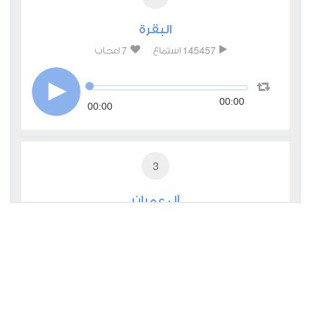
البقرة
7
145457
استماع
اعجاب
00:00
00:00
3
آل عمران
2
53894
استماع
اعجاب
00:00
00:00