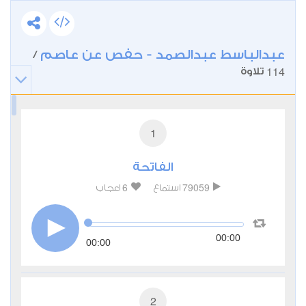
عبدالباسط عبدالصمد - حفص عن عاصم
/
114
تلاوة
1
الفاتحة
6
79059
استماع
اعجاب
00:00
00:00
2