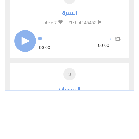
البقرة
7
145452
استماع
اعجاب
00:00
00:00
3
آل عمران
2
53884
استماع
اعجاب
00:00
00:00