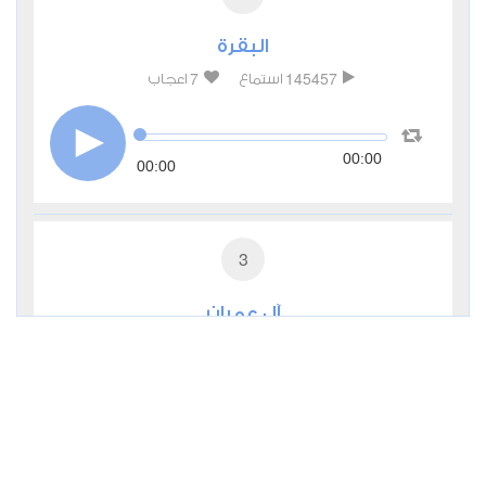
البقرة
7
145457
استماع
اعجاب
00:00
00:00
3
آل عمران
2
53894
استماع
اعجاب
00:00
00:00