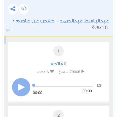
عبدالباسط عبدالصمد - حفص عن عاصم
/
114
تلاوة
1
الفاتحة
6
79065
استماع
اعجاب
00:00
00:00
2