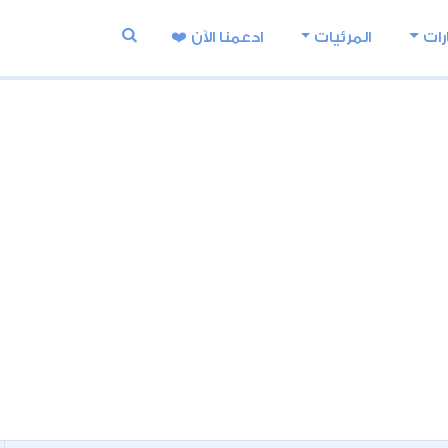
رات
المرئيات
ادعمنا اﻵن ❤️