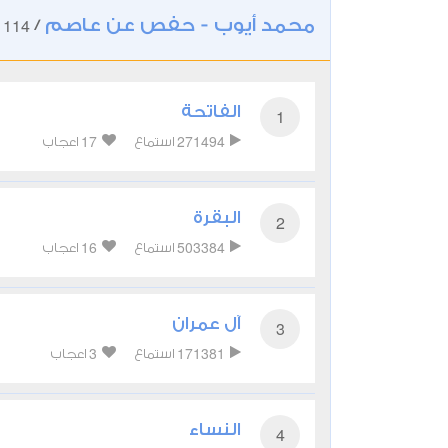
محمد أيوب - حفص عن عاصم
114
/
ت
الفاتحة
1
17
271494
استماع
اعجاب
البقرة
2
16
503384
استماع
اعجاب
آل عمران
3
3
171381
استماع
اعجاب
النساء
4