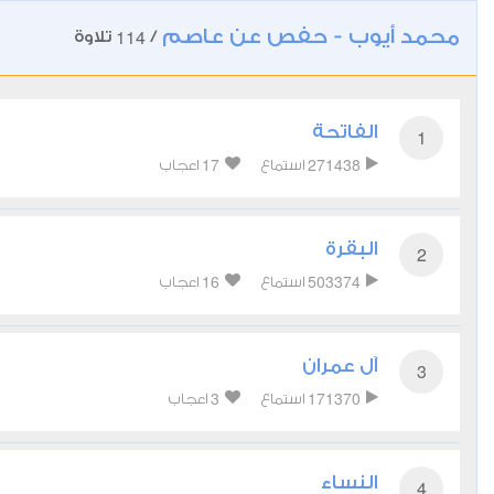
محمد أيوب - حفص عن عاصم
114
/
تلاوة
الفاتحة
1
17
271438
استماع
اعجاب
البقرة
2
16
503374
استماع
اعجاب
آل عمران
3
3
171370
استماع
اعجاب
النساء
4