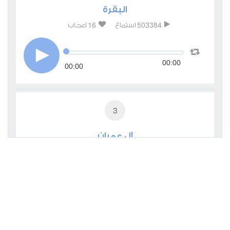
البقرة
16
503384
استماع
اعجاب
00:00
00:00
3
آل عمران
3
171381
استماع
اعجاب
00:00
00:00