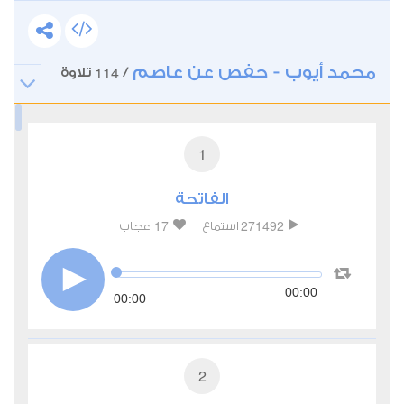
محمد أيوب - حفص عن عاصم
114
/
تلاوة
1
الفاتحة
17
271492
استماع
اعجاب
00:00
00:00
2