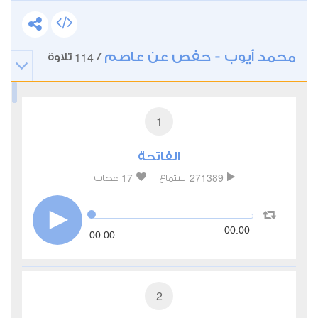
محمد أيوب - حفص عن عاصم
114
/
تلاوة
1
الفاتحة
17
271389
استماع
اعجاب
00:00
00:00
2