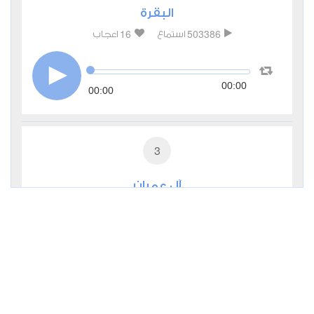
البقرة
16
503386
استماع
اعجاب
00:00
00:00
3
آل عمران
3
171391
استماع
اعجاب
00:00
00:00