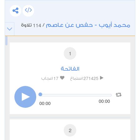
محمد أيوب - حفص عن عاصم
114
/
تلاوة
1
الفاتحة
17
271425
استماع
اعجاب
00:00
00:00
2