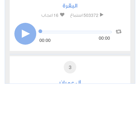
البقرة
16
503372
استماع
اعجاب
00:00
00:00
3
آل عمران
3
171366
استماع
اعجاب
00:00
00:00