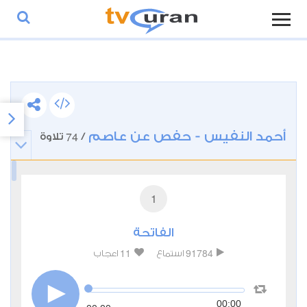
أحمد النفيس - حفص عن عاصم
74
/
تلاوة
1
الفاتحة
11
91784
استماع
اعجاب
00:00