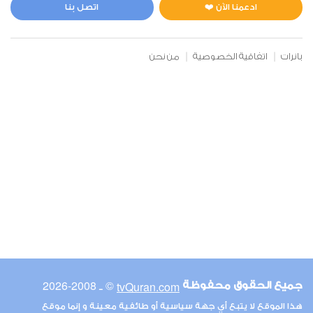
3
37970
استماع
اعجاب
ادعمنا الآن ❤️
اتصل بنا
بانرات
اتفاقية الخصوصية
من نحن
00:00
00:00
13
الرعد
0
28809
استماع
اعجاب
00:00
00:00
© ـ 2008-2026
tvQuran.com
جميع الحقوق محفوظة
14
هذا الموقع لا يتبع أي جهة سياسية أو طائفية معينة و إنما موقع