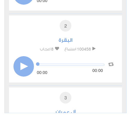
00:00
2
البقرة
8
100458
استماع
اعجاب
00:00
00:00
3
آل عمران
1
41156
استماع
اعجاب