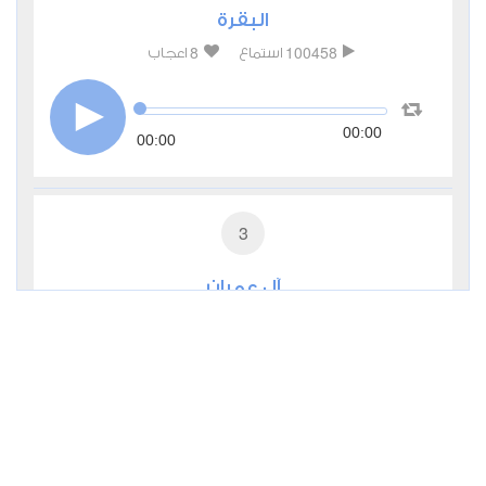
البقرة
8
100458
استماع
اعجاب
00:00
00:00
3
آل عمران
1
41156
استماع
اعجاب
00:00
00:00