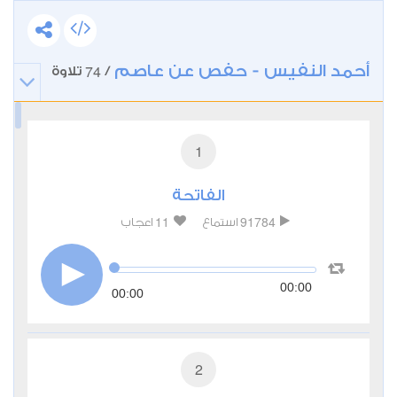
أحمد النفيس - حفص عن عاصم
74
/
تلاوة
1
الفاتحة
11
91784
استماع
اعجاب
00:00
00:00
2