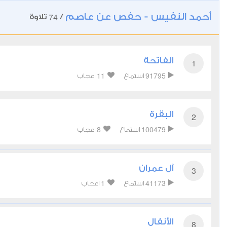
أحمد النفيس - حفص عن عاصم
74
/
تلاوة
الفاتحة
1
11
91795
استماع
اعجاب
البقرة
2
8
100479
استماع
اعجاب
آل عمران
3
1
41173
استماع
اعجاب
الأنفال
8