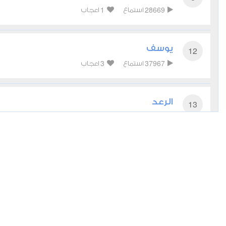
1
28669
استماع
اعجاب
يوسف
12
3
37967
استماع
اعجاب
الرعد
13
0
28808
استماع
اعجاب
إبراهيم
14
1
23531
استماع
اعجاب
الكهف
18
4
28381
استماع
اعجاب