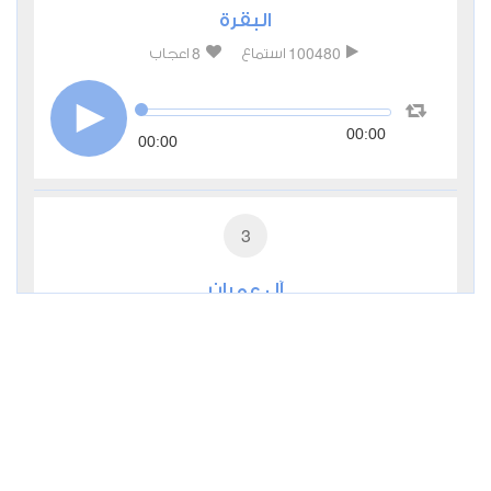
البقرة
8
100480
استماع
اعجاب
00:00
00:00
3
آل عمران
1
41173
استماع
اعجاب
00:00
00:00