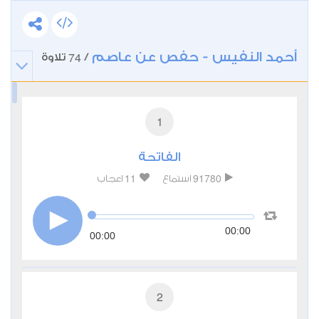
أحمد النفيس - حفص عن عاصم
74
/
تلاوة
1
الفاتحة
11
91780
استماع
اعجاب
00:00
00:00
2