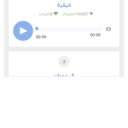
البقرة
8
100457
استماع
اعجاب
00:00
00:00
3
آل عمران
1
41154
استماع
اعجاب
00:00
00:00