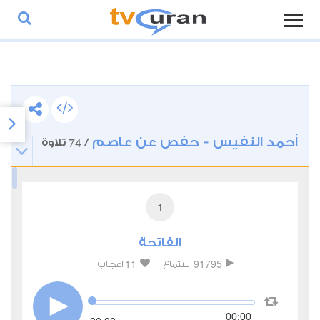
أحمد النفيس - حفص عن عاصم
74
/
تلاوة
1
الفاتحة
11
91795
استماع
اعجاب
00:00