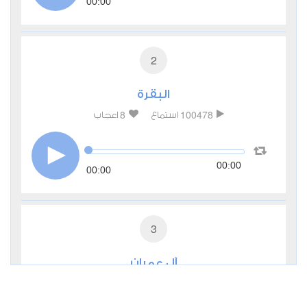
00:00
2
البقرة
8
100478
استماع
اعجاب
00:00
00:00
3
آل عمران
1
41171
استماع
اعجاب