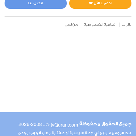
3
37977
استماع
اعجاب
ادعمنا الآن ❤️
اتصل بنا
بانرات
اتفاقية الخصوصية
من نحن
00:00
00:00
13
الرعد
0
28817
استماع
اعجاب
00:00
00:00
© ـ 2008-2026
tvQuran.com
جميع الحقوق محفوظة
14
هذا الموقع لا يتبع أي جهة سياسية أو طائفية معينة و إنما موقع