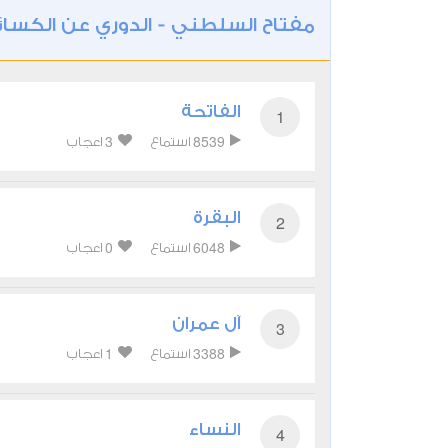
مفتاح السلطني - الدوري عن الكسا
الفاتحة
1
3
8539
استماع
اعجاب
البقرة
2
0
6048
استماع
اعجاب
آل عمران
3
1
3388
استماع
اعجاب
النساء
4