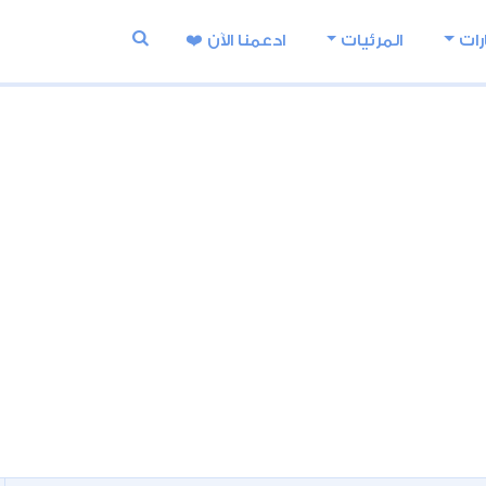
رات
المرئيات
ادعمنا اﻵن ❤️