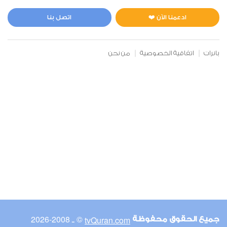
المائدة
0
2721
استماع
اعجاب
ادعمنا الآن ❤️
اتصل بنا
بانرات
اتفاقية الخصوصية
من نحن
00:00
00:00
6
الأنعام
0
2487
استماع
اعجاب
00:00
00:00
© ـ 2008-2026
tvQuran.com
جميع الحقوق محفوظة
7