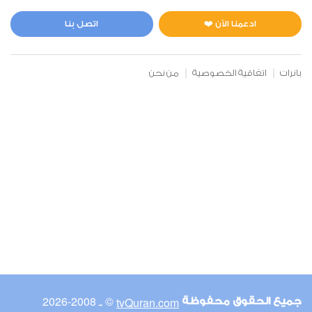
المائدة
0
2713
استماع
اعجاب
ادعمنا الآن ❤️
اتصل بنا
بانرات
اتفاقية الخصوصية
من نحن
00:00
00:00
6
الأنعام
0
2483
استماع
اعجاب
00:00
00:00
© ـ 2008-2026
tvQuran.com
جميع الحقوق محفوظة
7