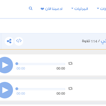
رات
المرئيات
ادعمنا اﻵن ❤️
ئي
114
/
تلاوة
00:00
00:00
00:00
00:00