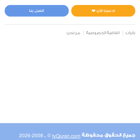
المائدة
0
2713
استماع
اعجاب
ادعمنا الآن ❤️
اتصل بنا
بانرات
اتفاقية الخصوصية
من نحن
00:00
00:00
6
الأنعام
0
2483
استماع
اعجاب
00:00
00:00
© ـ 2008-2026
tvQuran.com
جميع الحقوق محفوظة
7