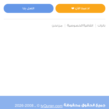
المائدة
0
2712
استماع
اعجاب
ادعمنا الآن ❤️
اتصل بنا
بانرات
اتفاقية الخصوصية
من نحن
00:00
00:00
6
الأنعام
0
2479
استماع
اعجاب
00:00
00:00
© ـ 2008-2026
tvQuran.com
جميع الحقوق محفوظة
7