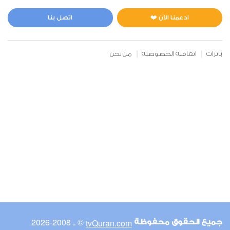
المائدة
1
47170
استماع
اعجاب
ادعمنا الآن ❤️
اتصل بنا
بانرات
اتفاقية الخصوصية
من نحن
00:00
00:00
6
الأنعام
3
38480
استماع
اعجاب
00:00
00:00
© ـ 2008-2026
tvQuran.com
جميع الحقوق محفوظة
7