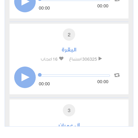
00:00
00:00
2
البقرة
16
306325
استماع
اعجاب
00:00
00:00
3
آل عمران
2
84508
استماع
اعجاب