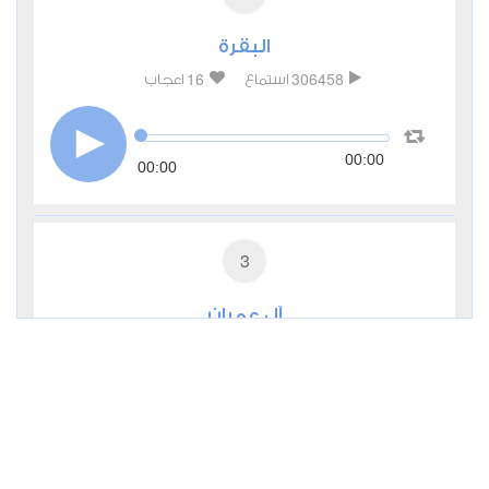
البقرة
16
306458
استماع
اعجاب
00:00
00:00
3
آل عمران
2
84600
استماع
اعجاب
00:00
00:00