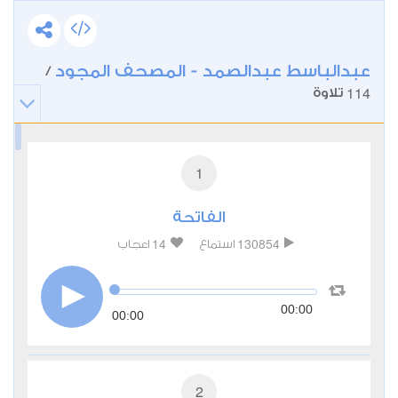
عبدالباسط عبدالصمد - المصحف المجود
/
114
تلاوة
1
الفاتحة
14
130854
استماع
اعجاب
00:00
00:00
2