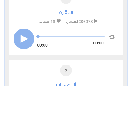
البقرة
16
306378
استماع
اعجاب
00:00
00:00
3
آل عمران
2
84527
استماع
اعجاب
00:00
00:00