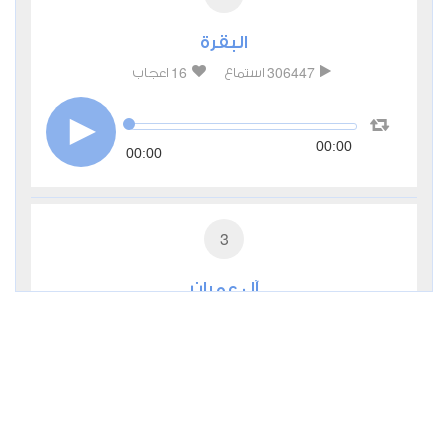
البقرة
16
306447
استماع
اعجاب
00:00
00:00
3
آل عمران
2
84595
استماع
اعجاب
00:00
00:00