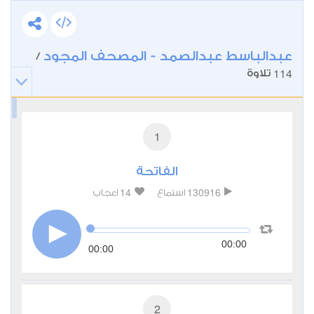
عبدالباسط عبدالصمد - المصحف المجود
/
114
تلاوة
1
الفاتحة
14
130916
استماع
اعجاب
00:00
00:00
2