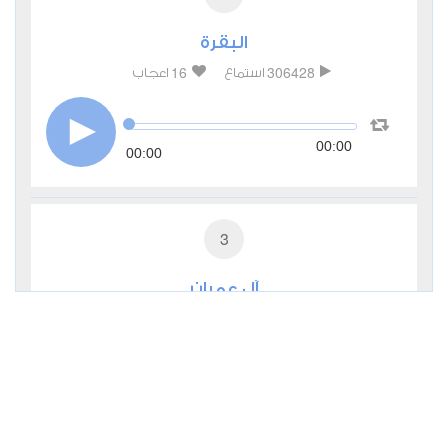
البقرة
16
306428
استماع
اعجاب
00:00
00:00
3
آل عمران
2
84575
استماع
اعجاب
00:00
00:00