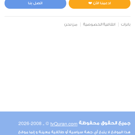
1
10427
استماع
اعجاب
ادعمنا الآن ❤️
اتصل بنا
بانرات
اتفاقية الخصوصية
من نحن
00:00
00:00
6
الأنعام
2
9723
استماع
اعجاب
00:00
00:00
© ـ 2008-2026
tvQuran.com
جميع الحقوق محفوظة
7
هذا الموقع لا يتبع أي جهة سياسية أو طائفية معينة و إنما موقع