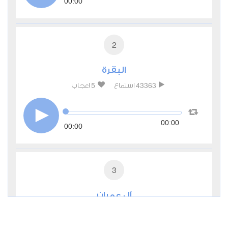
00:00
2
البقرة
5
43363
استماع
اعجاب
00:00
00:00
3
آل عمران
1
16454
استماع
اعجاب