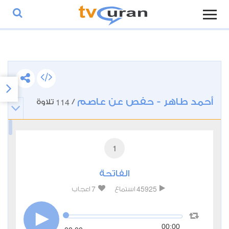
أحمد طاهر - حفص عن عاصم
114
/
تلاوة
1
الفاتحة
7
45925
استماع
اعجاب
00:00