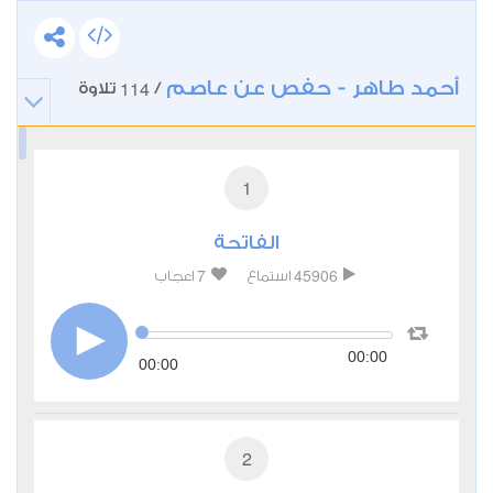
أحمد طاهر - حفص عن عاصم
114
/
تلاوة
1
الفاتحة
7
45906
استماع
اعجاب
00:00
00:00
2