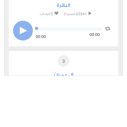
البقرة
5
43341
استماع
اعجاب
00:00
00:00
3
آل عمران
1
16420
استماع
اعجاب
00:00
00:00