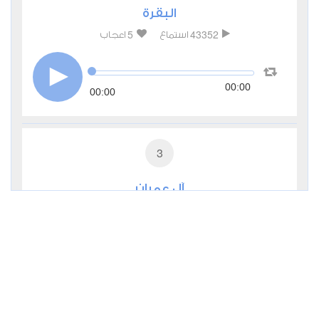
البقرة
5
43352
استماع
اعجاب
00:00
00:00
3
آل عمران
1
16435
استماع
اعجاب
00:00
00:00