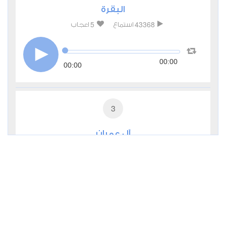
البقرة
5
43368
استماع
اعجاب
00:00
00:00
3
آل عمران
1
16455
استماع
اعجاب
00:00
00:00