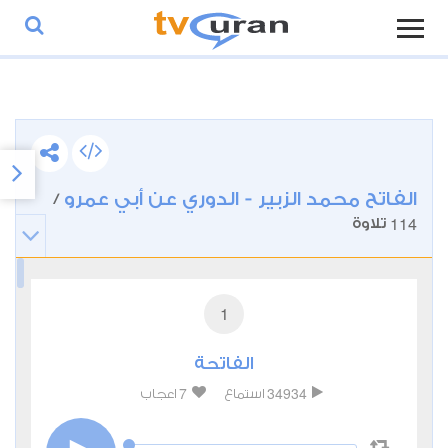
الفاتح محمد الزبير - الدوري عن أبي عمرو
/
114
تلاوة
1
الفاتحة
7
34934
استماع
اعجاب