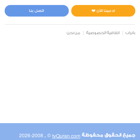
المائدة
1
5912
استماع
اعجاب
ادعمنا الآن ❤️
اتصل بنا
بانرات
اتفاقية الخصوصية
من نحن
00:00
00:00
6
الأنعام
0
6438
استماع
اعجاب
00:00
00:00
© ـ 2008-2026
tvQuran.com
جميع الحقوق محفوظة
7