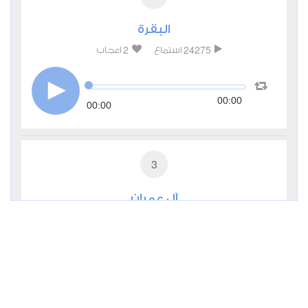
البقرة
2
24275
استماع
اعجاب
00:00
00:00
3
آل عمران
1
8882
استماع
اعجاب
00:00
00:00