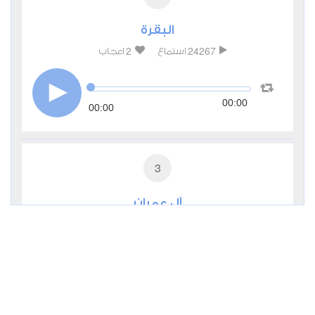
البقرة
2
24267
استماع
اعجاب
00:00
00:00
3
آل عمران
1
8871
استماع
اعجاب
00:00
00:00