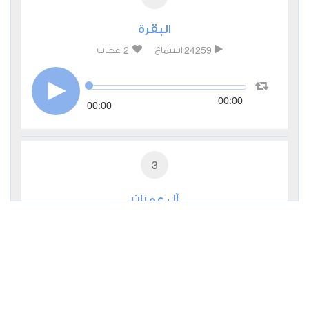
البقرة
2
24259
استماع
اعجاب
00:00
00:00
3
آل عمران
1
8854
استماع
اعجاب
00:00
00:00