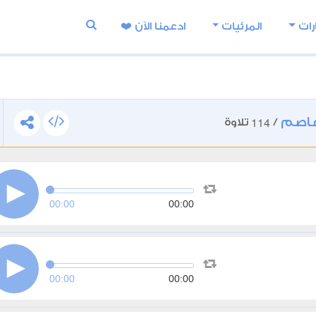
رات
المرئيات
ادعمنا اﻵن ❤️
عاصم
114
/
تلاوة
00:00
00:00
00:00
00:00