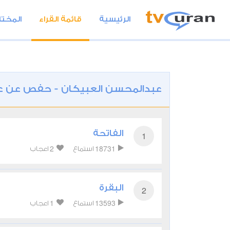
الرئيسية
قائمة القراء
المختا
عبدالمحسن العبيكان - حفص عن 
الفاتحة
1
2
18731
استماع
اعجاب
البقرة
2
1
13593
استماع
اعجاب