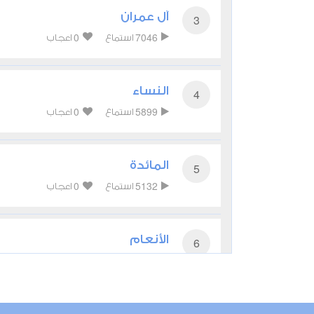
آل عمران
3
0
7046
استماع
اعجاب
النساء
4
0
5899
استماع
اعجاب
المائدة
5
0
5132
استماع
اعجاب
الأنعام
6
0
4635
استماع
اعجاب