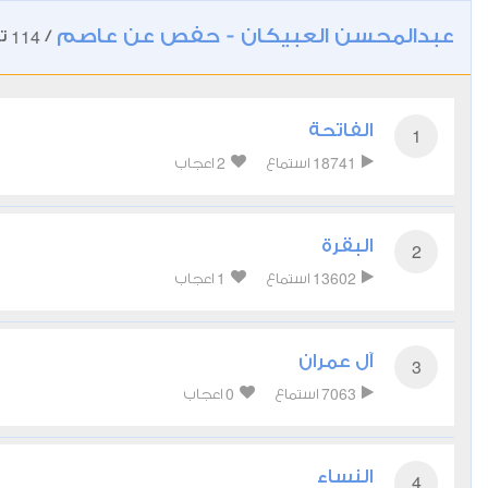
عبدالمحسن العبيكان - حفص عن عاصم
114
/
تل
الفاتحة
1
2
18741
استماع
اعجاب
البقرة
2
1
13602
استماع
اعجاب
آل عمران
3
0
7063
استماع
اعجاب
النساء
4