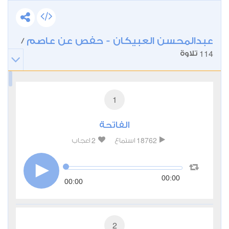
عبدالمحسن العبيكان - حفص عن عاصم
/
114
تلاوة
1
الفاتحة
2
18762
استماع
اعجاب
00:00
00:00
2