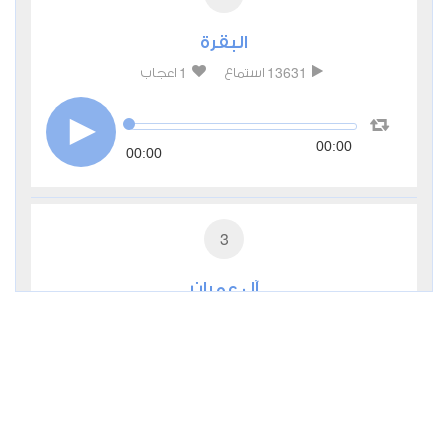
البقرة
1
13631
استماع
اعجاب
00:00
00:00
3
آل عمران
0
7106
استماع
اعجاب
00:00
00:00