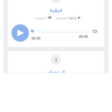
البقرة
1
13652
استماع
اعجاب
00:00
00:00
3
آل عمران
0
7131
استماع
اعجاب
00:00
00:00