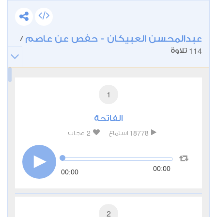
عبدالمحسن العبيكان - حفص عن عاصم
/
114
تلاوة
1
الفاتحة
2
18778
استماع
اعجاب
00:00
00:00
2