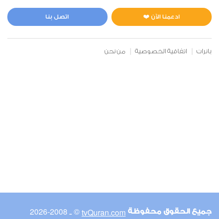
المائدة
0
5187
استماع
اعجاب
ادعمنا الآن ❤️
اتصل بنا
بانرات
اتفاقية الخصوصية
من نحن
00:00
00:00
6
الأنعام
0
4664
استماع
اعجاب
00:00
00:00
© ـ 2008-2026
tvQuran.com
جميع الحقوق محفوظة
7