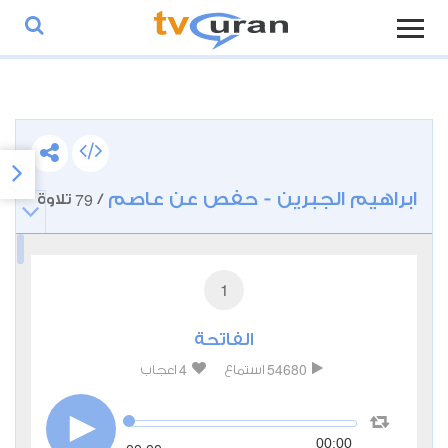
ابراهيم الجبرين - حفص عن عاصم
79
/
تلاوة
1
الفاتحة
4
54680
استماع
اعجاب
00:00