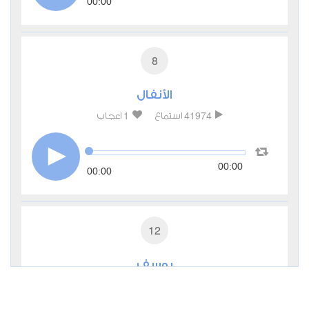
00:00
8
الأنفال
1
41974
استماع
اعجاب
00:00
00:00
12
يوسف
4
32974
استماع
اعجاب