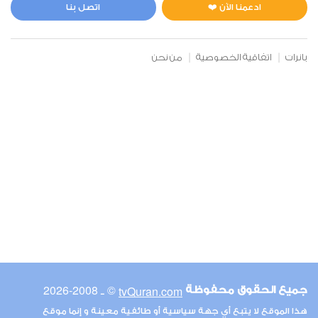
2
18188
استماع
اعجاب
ادعمنا الآن ❤️
اتصل بنا
بانرات
اتفاقية الخصوصية
من نحن
00:00
00:00
19
مريم
1
16961
استماع
اعجاب
00:00
00:00
© ـ 2008-2026
tvQuran.com
جميع الحقوق محفوظة
21
هذا الموقع لا يتبع أي جهة سياسية أو طائفية معينة و إنما موقع