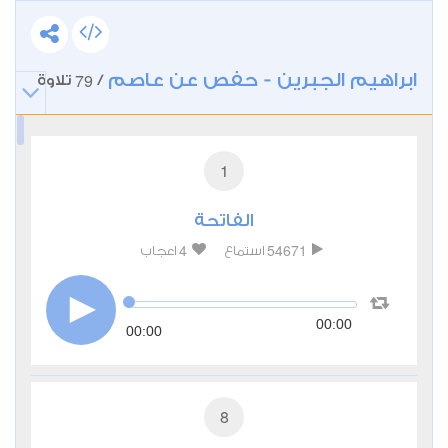
ابراهيم الجبرين - حفص عن عاصم
79
/
تلاوة
1
الفاتحة
4
54671
استماع
اعجاب
00:00
00:00
8