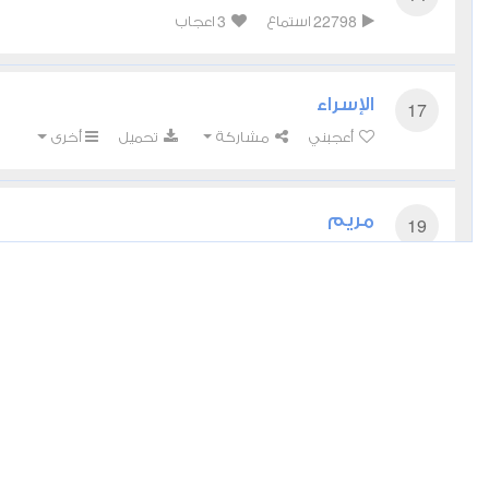
3
22798
استماع
اعجاب
الإسراء
17
أعجبني
مشاركة
تحميل
أخرى
مريم
19
1
16961
استماع
اعجاب
الأنبياء
21
2
17639
استماع
اعجاب
المؤمنون
23
1
13890
استماع
اعجاب