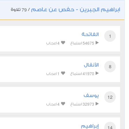
ابراهيم الجبرين - حفص عن عاصم
79
/
تلاوة
الفاتحة
1
4
54675
استماع
اعجاب
الأنفال
8
1
41970
استماع
اعجاب
يوسف
12
4
32973
استماع
اعجاب
إبراهيم
14