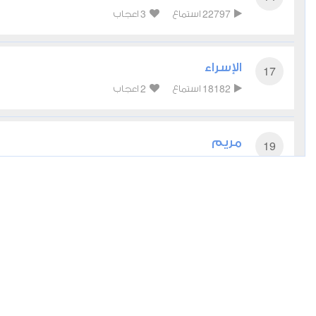
3
22797
استماع
اعجاب
الإسراء
17
2
18182
استماع
اعجاب
مريم
19
1
16961
استماع
اعجاب
الأنبياء
21
2
17638
استماع
اعجاب
المؤمنون
23
1
13890
استماع
اعجاب