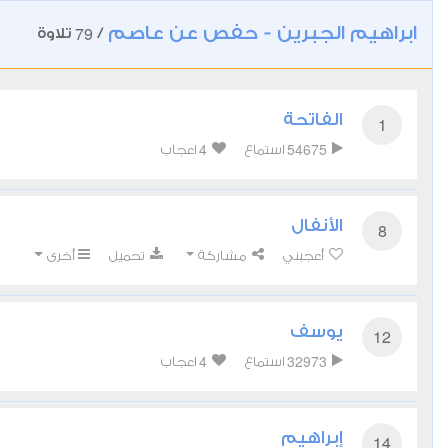
ابراهيم الجبرين - حفص عن عاصم
79
/
تلاوة
الفاتحة
1
4
54675
استماع
اعجاب
الأنفال
8
أعجبني
مشاركة
تحميل
أخرى
يوسف
12
4
32973
استماع
اعجاب
إبراهيم
14