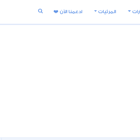
رات
المرئيات
ادعمنا اﻵن ❤️