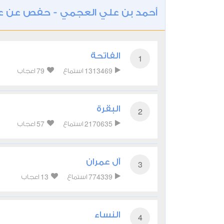
أحمد بن علي العجمي - حفص عن 
الفاتحة
1
79
1313469
استماع
اعجاب
البقرة
2
57
2170635
استماع
اعجاب
آل عمران
3
13
774339
استماع
اعجاب
النساء
4