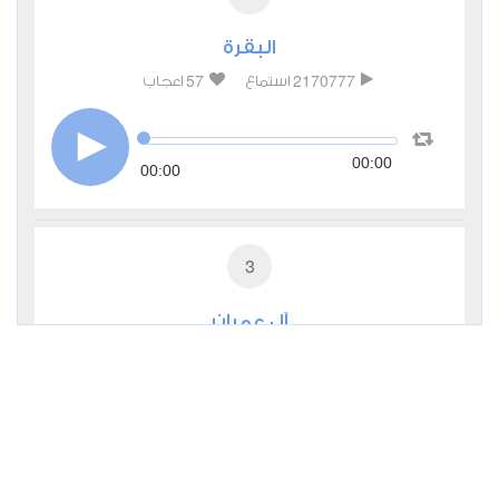
البقرة
57
2170777
استماع
اعجاب
00:00
00:00
3
آل عمران
13
774369
استماع
اعجاب
00:00
00:00