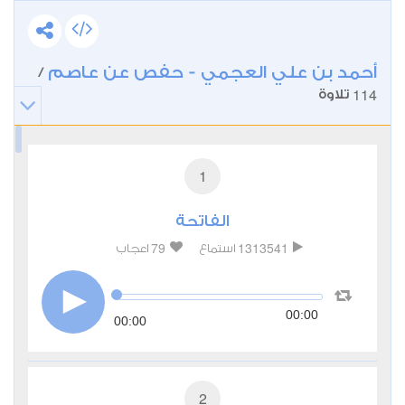
أحمد بن علي العجمي - حفص عن عاصم
/
114
تلاوة
1
الفاتحة
79
1313541
استماع
اعجاب
00:00
00:00
2