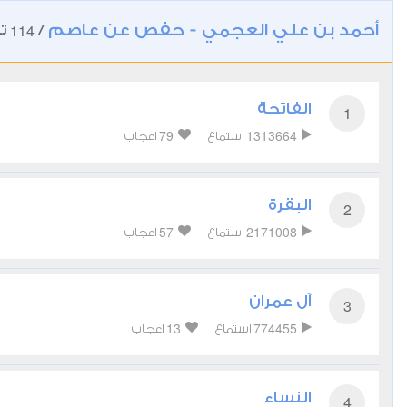
أحمد بن علي العجمي - حفص عن عاصم
114
/
تل
الفاتحة
1
79
1313664
استماع
اعجاب
البقرة
2
57
2171008
استماع
اعجاب
آل عمران
3
13
774455
استماع
اعجاب
النساء
4