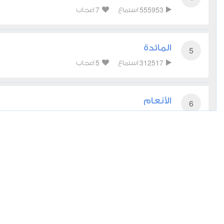
7
555953
استماع
اعجاب
المائدة
5
5
312517
استماع
اعجاب
الأنعام
6
8
301721
استماع
اعجاب
الأعراف
7
6
214878
استماع
اعجاب
الأنفال
8
أعجبني
مشاركة
تحميل
أخرى