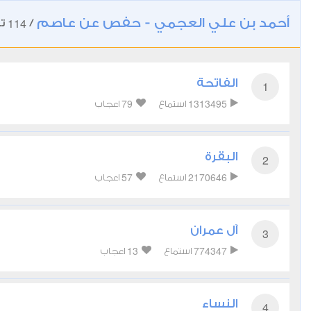
أحمد بن علي العجمي - حفص عن عاصم
114
/
تل
الفاتحة
1
79
1313495
استماع
اعجاب
البقرة
2
57
2170646
استماع
اعجاب
آل عمران
3
13
774347
استماع
اعجاب
النساء
4