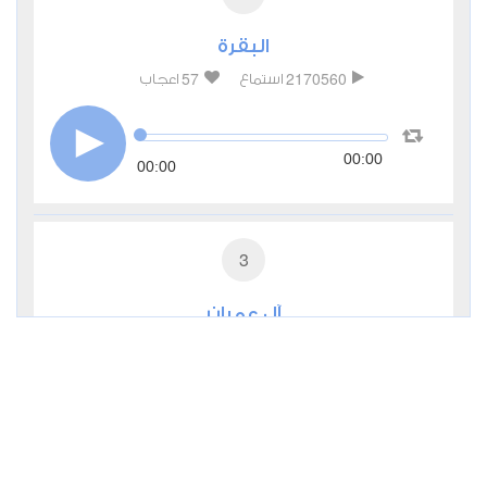
البقرة
57
2170560
استماع
اعجاب
00:00
00:00
3
آل عمران
13
774299
استماع
اعجاب
00:00
00:00