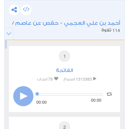
أحمد بن علي العجمي - حفص عن عاصم
/
114
تلاوة
1
الفاتحة
79
1313383
استماع
اعجاب
00:00
00:00
2