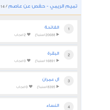
تميم الريمي - حفص عن عاصم
114
/
الفاتحة
1
2
20688
استماع
اعجاب
البقرة
2
0
16891
استماع
اعجاب
آل عمران
3
0
8395
استماع
اعجاب
النساء
4