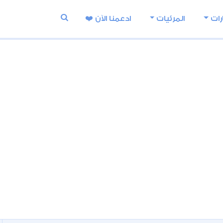
رات
المرئيات
ادعمنا اﻵن ❤️